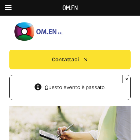
OM.EN
S
k
i
p
t
Contattaci
o
c
×
o
Questo evento è passato.
n
t
e
n
t