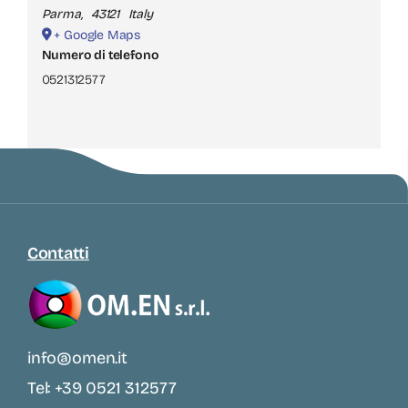
Parma
,
43121
Italy
+ Google Maps
Numero di telefono
0521312577
Contatti
info@omen.it
Tel: +39 0521 312577