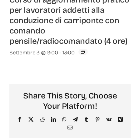
per lavoratori addetti alla
conduzione di carriponte con
comando
pensile/radiocomandato (4 ore)
Settembre 3 @ 9:00
-
13:00
Share This Story, Choose
Your Platform!
F
X
R
L
W
T
T
P
V
X
a
e
i
h
e
u
i
k
i
E
c
d
n
a
l
m
n
n
m
e
d
k
t
e
b
t
g
a
b
i
e
s
g
l
e