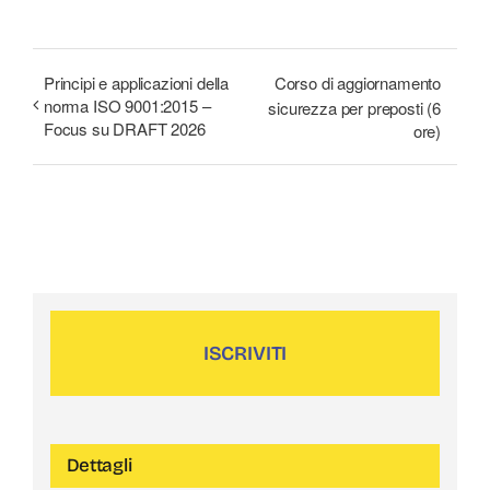
i
o
t
d
A
r
r
r
l
o
I
p
a
e
k
n
p
m
s
t
Principi e applicazioni della
Corso di aggiornamento
norma ISO 9001:2015 –
sicurezza per preposti (6
Focus su DRAFT 2026
ore)
ISCRIVITI
Dettagli