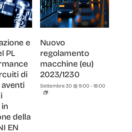
azione e
Nuovo
el PL
regolamento
ormance
macchine (eu)
rcuiti di
2023/1230
aventi
Settembre 30 @ 9:00
-
18:00
i
 in
one della
NI EN