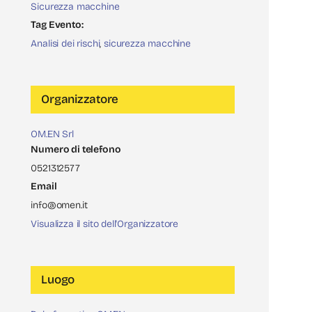
Sicurezza macchine
Tag Evento:
Analisi dei rischi
,
sicurezza macchine
Organizzatore
OM.EN Srl
Numero di telefono
0521312577
Email
info@omen.it
Visualizza il sito dell'Organizzatore
Luogo