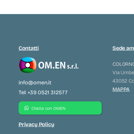
Contatti
Sede am
COLORNO
Via Umber
43052 Col
info@omen.it
MAPPA
Tel: +39 0521 312577
Chatta con OM.EN
Privacy Policy