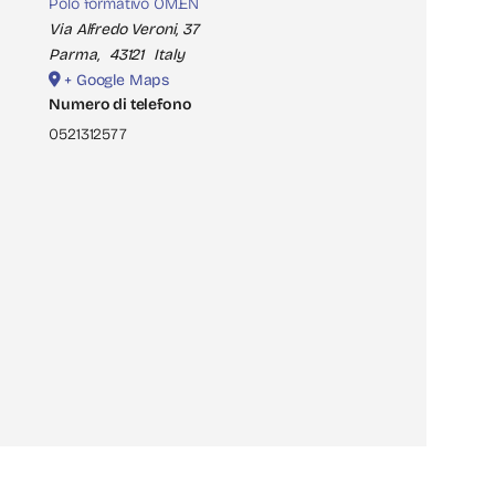
Polo formativo OM.EN
Via Alfredo Veroni, 37
Parma
,
43121
Italy
+ Google Maps
Numero di telefono
0521312577