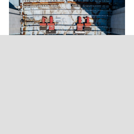
Corso di formazione teorico-
pratico per lavoratori addetti
alla conduzione di carriponte
con comando
pensile/radiocomandato (10
ore)
Read More