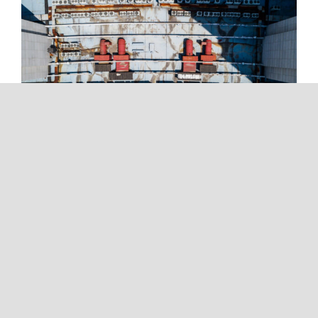
Corso di formazione teorico-
pratico per lavoratori addetti
alla conduzione di carriponte
con comando
pensile/radiocomandato (10
ore)
Read More