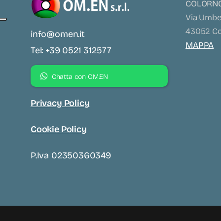
COLORNO
Via Umber
43052 Col
info@omen.it
MAPPA
Tel: +39 0521 312577
Chatta con OM.EN
Privacy Policy
Cookie Policy
P.iva 02350360349