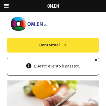
OM.EN
S
k
i
p
t
Contattaci
o
c
×
o
Questo evento è passato.
n
t
e
n
t