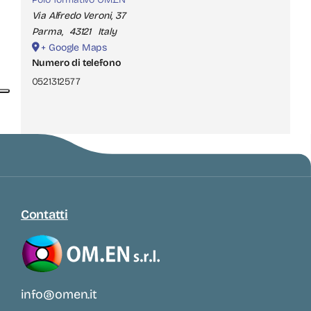
Via Alfredo Veroni, 37
Parma
,
43121
Italy
+ Google Maps
Numero di telefono
0521312577
Contatti
info@omen.it