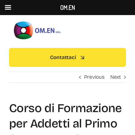
OM.EN
S
k
i
p
t
Contattaci
o
c
Previous
Next
o
n
t
e
Corso di Formazione
n
per Addetti al Primo
t