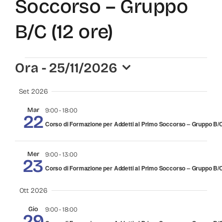
Soccorso – Gruppo
B/C (12 ore)
Eventi
Ora
 - 
25/11/2026
Select
Set 2026
date.
Mar
9:00
-
18:00
22
Corso di Formazione per Addetti al Primo Soccorso – Gruppo B/C
Mer
9:00
-
13:00
23
Corso di Formazione per Addetti al Primo Soccorso – Gruppo B/C
Ott 2026
Gio
9:00
-
18:00
29