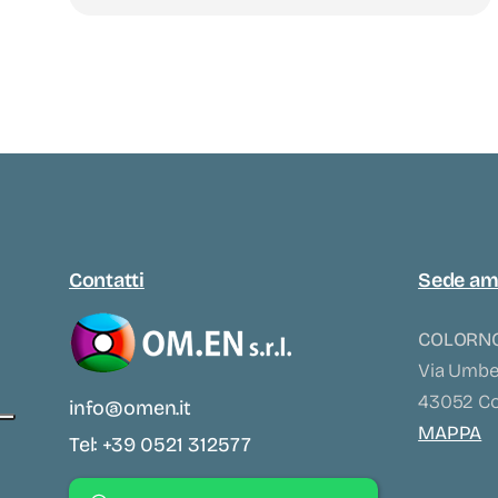
Contatti
Sede am
COLORNO
Via Umber
43052 Col
info@omen.it
MAPPA
Tel: +39 0521 312577