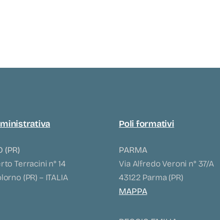
ministrativa
Poli formativi
 (PR)
PARMA
to Terracini n° 14
Via Alfredo Veroni n° 37/A
orno (PR) – ITALIA
43122 Parma (PR)
MAPPA