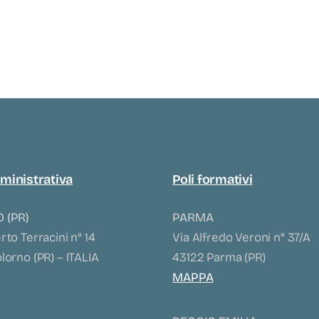
ministrativa
Poli formativi
 (PR)
PARMA
to Terracini n° 14
Via Alfredo Veroni n° 37/A
orno (PR) – ITALIA
43122 Parma (PR)
MAPPA