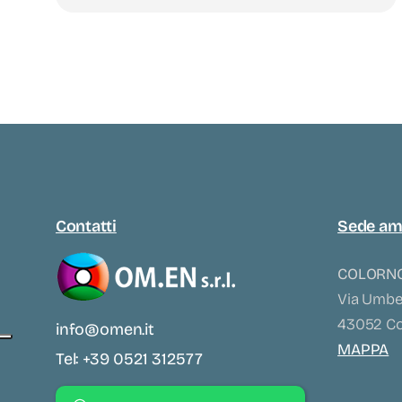
Contatti
Sede am
COLORNO
Via Umber
43052 Col
info@omen.it
MAPPA
Tel: +39 0521 312577